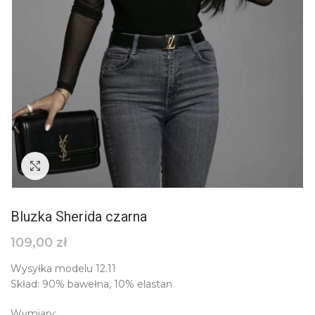
Click to enlarge
Bluzka Sherida czarna
109,00
zł
Wysyłka modelu 12.11
Skład: 90% bawełna, 10% elastan
Wymiary: