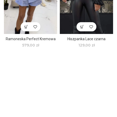
Ramoneska Perfect Kremowa
Hiszpanka Lace czarna
579,00
zł
129,00
zł