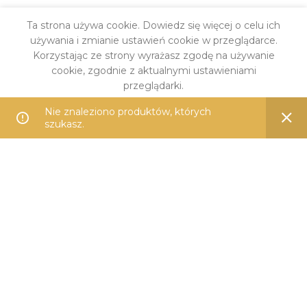
Ta strona używa cookie. Dowiedz się więcej o celu ich
używania i zmianie ustawień cookie w przeglądarce.
Korzystając ze strony wyrażasz zgodę na używanie
cookie, zgodnie z aktualnymi ustawieniami
przeglądarki.
Nie znaleziono produktów, których
DARMOWA DOSTAWA
WIĘCEJ INFO
AKCEPTUJĘ
szukasz.
od 399 zł
PŁATNOŚĆ ONLINE
Przelewem lub kartą
14 DNI NA ZWROT
Bezproblemowo i wygodnie
100% BEZPIECZNIE