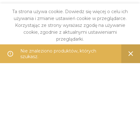
Ta strona używa cookie. Dowiedz się więcej o celu ich
używania i zmianie ustawień cookie w przeglądarce.
Korzystając ze strony wyrażasz zgodę na używanie
cookie, zgodnie z aktualnymi ustawieniami
przeglądarki.
Nie znaleziono produktów, których
DARMOWA DOSTAWA
WIĘCEJ INFO
AKCEPTUJĘ
szukasz.
od 399 zł
PŁATNOŚĆ ONLINE
Przelewem lub kartą
14 DNI NA ZWROT
Bezproblemowo i wygodnie
100% BEZPIECZNIE