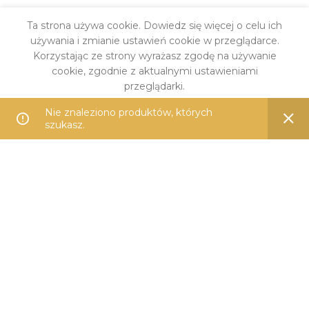
Ta strona używa cookie. Dowiedz się więcej o celu ich
używania i zmianie ustawień cookie w przeglądarce.
Korzystając ze strony wyrażasz zgodę na używanie
cookie, zgodnie z aktualnymi ustawieniami
przeglądarki.
Nie znaleziono produktów, których
DARMOWA DOSTAWA
WIĘCEJ INFO
AKCEPTUJĘ
szukasz.
od 399 zł
PŁATNOŚĆ ONLINE
Przelewem lub kartą
14 DNI NA ZWROT
Bezproblemowo i wygodnie
100% BEZPIECZNIE