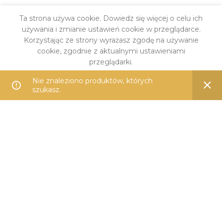
Ta strona używa cookie. Dowiedz się więcej o celu ich
używania i zmianie ustawień cookie w przeglądarce.
Korzystając ze strony wyrażasz zgodę na używanie
cookie, zgodnie z aktualnymi ustawieniami
przeglądarki.
Nie znaleziono produktów, których
DARMOWA DOSTAWA
WIĘCEJ INFO
AKCEPTUJĘ
szukasz.
od 399 zł
PŁATNOŚĆ ONLINE
Przelewem lub kartą
14 DNI NA ZWROT
Bezproblemowo i wygodnie
100% BEZPIECZNIE